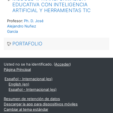
EDUCATIVA CON INTELIGENCIA
ARTIFICIAL Y HERRAMIENTAS TIC
Profesor:
Ph. D. José
Alejandro Nuñez
Garcia
PORTAFOLIO
Usted no se ha identificado. (
Acceder
)
Página Principal
Español - Internacional ‎(es)‎
English ‎(en)‎
Español - Internacional ‎(es)‎
Resumen de retención de datos
Descargar la app para dispositivos móviles
Cambiar al tema estándar