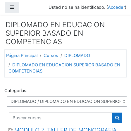
Salta al contenido principal
Panel lateral
Usted no se ha identificado. (
Acceder
)
DIPLOMADO EN EDUCACION
SUPERIOR BASADO EN
COMPETENCIAS
Página Principal
Cursos
DIPLOMADO
DIPLOMADO EN EDUCACION SUPERIOR BASADO EN
COMPETENCIAS
Categorías:
Buscar cursos
Buscar
MODULO 7. TALLER DE MONOGRAFIA